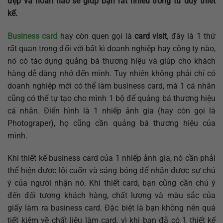
đẹp và hoàn hảo sẽ giúp bạn rất nhiều trong tư duy thiết
kế.
Business card
hay còn quen gọi là
card visit
, đây là 1 thứ
rất quan trọng đối với bất kì doanh nghiệp hay công ty nào,
nó có tác dụng quảng bá thương hiệu và giúp cho khách
hàng dễ dàng nhớ đến mình. Tuy nhiên không phải chỉ có
doanh nghiệp mới có thể làm business card, mà 1 cá nhân
cũng có thể tự tạo cho mình 1 bộ để quảng bá thương hiệu
cá nhân. Điển hình là 1 nhiếp ảnh gia (hay còn gọi là
Photograper), họ cũng cần quảng bá thương hiệu của
mình.
Khi thiết kế business card của 1 nhiếp ảnh gia, nó cần phải
thể hiện được lôi cuốn và sáng bóng để nhận được sự chú
ý của người nhận nó. Khi thiết card, bạn cũng cần chú ý
đến đối tượng khách hàng, chất lượng và màu sắc của
giấy làm ra business card. Đặc biệt là bạn không nên quá
tiết kiệm về chất liệu làm card, vì khi bạn đã có 1 thiết kế