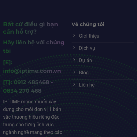
Bất cứ điều gì bạn
Về chúng tôi
cần hỗ trợ?
Giới thiệu
Hãy liên hệ với chúng
Dịch vụ
tôi
Dự án
[E]:
info@iptime.com.vn
Blog
[T]: 0912 485468 -
Liên hệ
0834 270 468
IP TIME mong muốn xây
dựng cho mỗi đơn vị 1 bản
sắc thương hiệu riêng đặc
trưng cho từng lĩnh vực
ngành nghề mang theo các