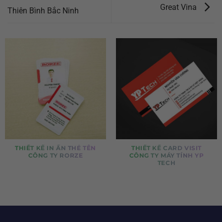
Great Vina
Thiên Bình Bắc Ninh
THIẾT KẾ IN ẤN THẺ TÊN
THIẾT KẾ CARD VISIT
CÔNG TY RORZE
CÔNG TY MÁY TÍNH YP
TECH