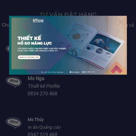
TƯ VẤN ĐẶT HÀNG
×
Chúng tôi luôn tư vấn và hỗ trợ Quý khách hàng 24/7 bằng cả
💓
Ms Mai
Thiết kế thương hiệu
0912 485 468
Ms Nga
Thiết kế Profile
0834 270 468
Ms Thúy
In ấn/Quảng cáo
0947 519 468