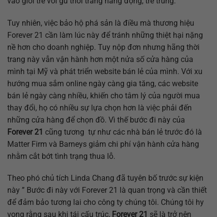
vào giới trẻ với gu thời trang năng động, trẻ trung.
Tuy nhiên, việc bảo hộ phá sản là điều mà thương hiệu
Forever 21 cần làm lúc này để tránh những thiệt hại nặng
nề hơn cho doanh nghiệp. Tuy nộp đơn nhưng hãng thời
trang này vẫn vận hành hơn một nửa số cửa hàng của
mình tại Mỹ và phát triển website bán lẻ của mình. Với xu
hướng mua sắm online ngày càng gia tăng, các website
bán lẻ ngày càng nhiều, khiến cho tâm lý của người mua
thay đổi, họ có nhiều sự lựa chọn hơn là việc phải đến
những cửa hàng để chọn đồ. Vì thế bước đi này của
Forever 21
cũng tương tự như các nhà bán lẻ trước đó là
Matter Firm và Barneys giảm chi phí vận hành cửa hàng
nhằm cắt bớt tình trạng thua lỗ.
Theo phó chủ tích Linda Chang đã tuyên bố trước sự kiện
này ” Bước đi này với Forever 21 là quan trọng và cần thiết
để đảm bảo tương lai cho công ty chúng tôi. Chúng tôi hy
vọng rằng sau khi tái cấu trúc,
Forever 21
sẽ là trở nên