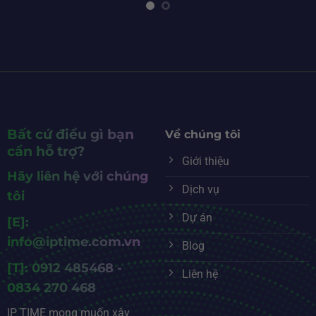
Bất cứ điều gì bạn
Về chúng tôi
cần hỗ trợ?
Giới thiệu
Hãy liên hệ với chúng
Dịch vụ
tôi
Dự án
[E]:
info@iptime.com.vn
Blog
[T]: 0912 485468 -
Liên hệ
0834 270 468
IP TIME mong muốn xây