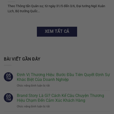
Theo Thông tấn Quân sự, từ ngày 31/5 đến 3/6, Đại tướng Ngô Xuân
Lịch, Bộ trưởng Quốc...
XEM TẤT CẢ
BÀI VIẾT GẦN ĐÂY
Định Vị Thương Hiệu: Bước Đầu Tiên Quyết Định Sự
05
Th8
Khác Biệt Của Doanh Nghiệp
Chức năng bình luận bị tắt
ở
Định
Vị
Brand Story Là Gì? Cách Kể Câu Chuyện Thương
03
Thương
Th8
Hiệu Chạm Đến Cảm Xúc Khách Hàng
Hiệu:
Chức năng bình luận bị tắt
ở
Bước
Brand
Đầu