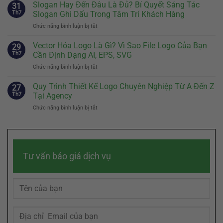
Story
Slogan Hay Đến Đâu Là Đủ? Bí Quyết Sáng Tác
Tiên
31
Là
Quyết
Th7
Slogan Ghi Dấu Trong Tâm Trí Khách Hàng
Gì?
Định
Chức năng bình luận bị tắt
ở
Cách
Sự
Slogan
Kể
Khác
Hay
Vector Hóa Logo Là Gì? Vì Sao File Logo Của Bạn
Câu
29
Biệt
Đến
Chuyện
Th7
Cần Định Dạng AI, EPS, SVG
Của
Đâu
Thương
Doanh
Chức năng bình luận bị tắt
ở
Là
Hiệu
Nghiệp
Vector
Đủ?
Chạm
Hóa
Quy Trình Thiết Kế Logo Chuyên Nghiệp Từ A Đến Z
Bí
27
Đến
Logo
Quyết
Th7
Tại Agency
Cảm
Là
Sáng
Xúc
Chức năng bình luận bị tắt
ở
Gì?
Tác
Khách
Quy
Vì
Slogan
Hàng
Trình
Sao
Ghi
Thiết
File
Dấu
Kế
Logo
Trong
Logo
Của
Tâm
Tư vấn báo giá dịch vụ
Chuyên
Bạn
Trí
Nghiệp
Cần
Khách
Từ
Định
Hàng
A
Dạng
Đến
AI,
Z
EPS,
Tại
SVG
Agency