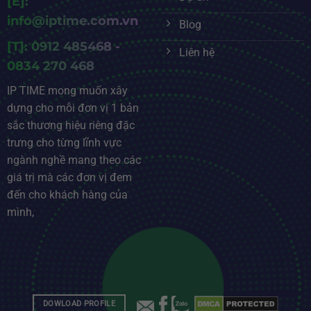
[E]:
info@iptime.com.vn
Blog
[T]: 0912 485468 -
Liên hệ
0834 270 468
IP TIME mong muốn xây
dựng cho mỗi đơn vị 1 bản
sắc thương hiệu riêng đặc
trưng cho từng lĩnh vực
ngành nghề mang theo các
giá trị mà các đơn vị đem
đến cho khách hàng của
mình,
DOWLOAD PROFILE