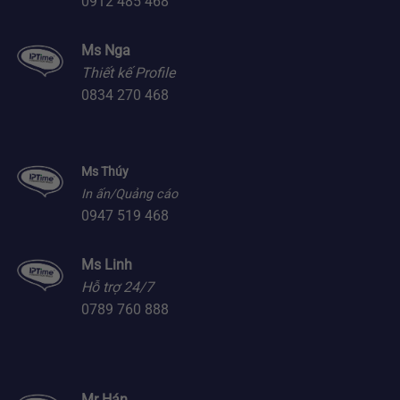
0912 485 468
Ms Nga
Thiết kế Profile
0834 270 468
Ms Thúy
In ấn/Quảng cáo
0947 519 468
Ms Linh
Hỗ trợ 24/7
0789 760 888
Mr Hán