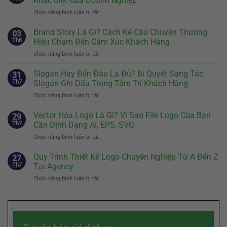
Khác Biệt Của Doanh Nghiệp
Chức năng bình luận bị tắt
ở
Định
Vị
Brand Story Là Gì? Cách Kể Câu Chuyện Thương
03
Thương
Th8
Hiệu Chạm Đến Cảm Xúc Khách Hàng
Hiệu:
Chức năng bình luận bị tắt
ở
Bước
Brand
Đầu
Story
Slogan Hay Đến Đâu Là Đủ? Bí Quyết Sáng Tác
Tiên
31
Là
Quyết
Th7
Slogan Ghi Dấu Trong Tâm Trí Khách Hàng
Gì?
Định
Chức năng bình luận bị tắt
ở
Cách
Sự
Slogan
Kể
Khác
Hay
Vector Hóa Logo Là Gì? Vì Sao File Logo Của Bạn
Câu
29
Biệt
Đến
Chuyện
Th7
Cần Định Dạng AI, EPS, SVG
Của
Đâu
Thương
Doanh
Chức năng bình luận bị tắt
ở
Là
Hiệu
Nghiệp
Vector
Đủ?
Chạm
Hóa
Quy Trình Thiết Kế Logo Chuyên Nghiệp Từ A Đến Z
Bí
27
Đến
Logo
Quyết
Th7
Tại Agency
Cảm
Là
Sáng
Xúc
Chức năng bình luận bị tắt
ở
Gì?
Tác
Khách
Quy
Vì
Slogan
Hàng
Trình
Sao
Ghi
Thiết
File
Dấu
Kế
Logo
Trong
Logo
Của
Tâm