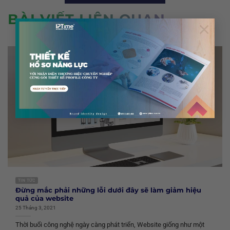
BÀI VIẾT LIÊN QUAN
×
TIN TỨC
Đừng mắc phải những lỗi dưới đây sẽ làm giảm hiệu
quả của website
25 Tháng 3, 2021
Thời buổi công nghệ ngày càng phát triển, Website giống như một