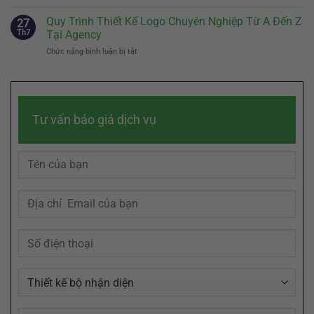
Nghiệp
Vector
Đủ?
Chạm
Hóa
Quy Trình Thiết Kế Logo Chuyên Nghiệp Từ A Đến Z
Bí
27
Đến
Logo
Quyết
Th7
Tại Agency
Cảm
Là
Sáng
Xúc
Chức năng bình luận bị tắt
ở
Gì?
Tác
Khách
Quy
Vì
Slogan
Hàng
Trình
Sao
Ghi
Thiết
File
Dấu
Kế
Logo
Trong
Logo
Của
Tâm
Tư vấn báo giá dịch vụ
Chuyên
Bạn
Trí
Nghiệp
Cần
Khách
Từ
Định
Hàng
A
Dạng
Đến
AI,
Z
EPS,
Tại
SVG
Agency