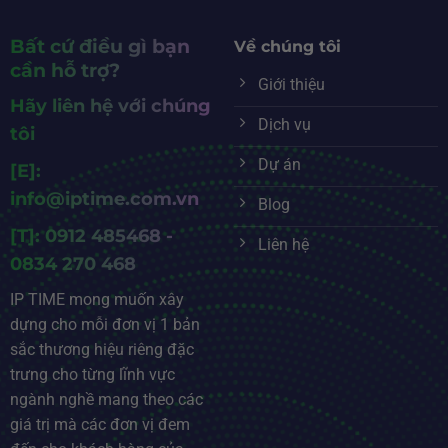
Bất cứ điều gì bạn
Về chúng tôi
cần hỗ trợ?
Giới thiệu
Hãy liên hệ với chúng
Dịch vụ
tôi
Dự án
[E]:
info@iptime.com.vn
Blog
[T]: 0912 485468 -
Liên hệ
0834 270 468
IP TIME mong muốn xây
dựng cho mỗi đơn vị 1 bản
sắc thương hiệu riêng đặc
trưng cho từng lĩnh vực
ngành nghề mang theo các
giá trị mà các đơn vị đem