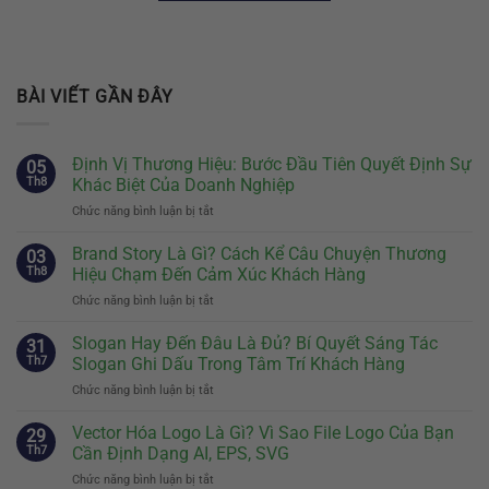
BÀI VIẾT GẦN ĐÂY
Định Vị Thương Hiệu: Bước Đầu Tiên Quyết Định Sự
05
Th8
Khác Biệt Của Doanh Nghiệp
Chức năng bình luận bị tắt
ở
Định
Vị
Brand Story Là Gì? Cách Kể Câu Chuyện Thương
03
Thương
Th8
Hiệu Chạm Đến Cảm Xúc Khách Hàng
Hiệu:
Chức năng bình luận bị tắt
ở
Bước
Brand
Đầu
Story
Slogan Hay Đến Đâu Là Đủ? Bí Quyết Sáng Tác
Tiên
31
Là
Quyết
Th7
Slogan Ghi Dấu Trong Tâm Trí Khách Hàng
Gì?
Định
Chức năng bình luận bị tắt
ở
Cách
Sự
Slogan
Kể
Khác
Hay
Vector Hóa Logo Là Gì? Vì Sao File Logo Của Bạn
Câu
29
Biệt
Đến
Chuyện
Th7
Cần Định Dạng AI, EPS, SVG
Của
Đâu
Thương
Doanh
Chức năng bình luận bị tắt
ở
Là
Hiệu