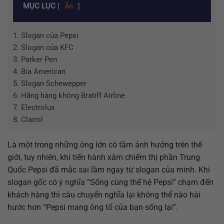
MỤC LỤC
[
Ẩn
]
1.
Slogan của Pepsi
2.
Slogan của KFC
3.
Parker Pen
4.
Bia American
5.
Slogan Schewepper
6.
Hãng hàng không Bratiff Airline
7.
Electrolux
8.
Clairol
Là một trong những ông lớn có tầm ảnh hưởng trên thế
giới, tuy nhiên, khi tiến hành xâm chiếm thị phần Trung
Quốc Pepsi đã mắc sai lầm ngay từ slogan của mình. Khi
slogan gốc có ý nghĩa “Sống cùng thế hệ Pepsi” chạm đến
khách hàng thì câu chuyển nghĩa lại không thể nào hài
hước hơn “Pepsi mang ông tổ của bạn sống lại”.