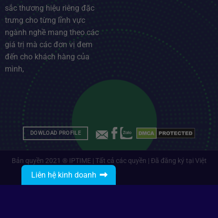
sắc thương hiệu riêng đặc
trưng cho từng lĩnh vực
ngành nghề mang theo các
giá trị mà các đơn vị đem
đến cho khách hàng của
mình,
DOWLOAD PROFILE
Bản quyền 2021 ® IPTIME | Tất cả các quyền | Đã đăng ký tại Việt
Nam
Liên hệ kinh doanh
Gọi: 0912485468
Nhắn tin với IPTIME