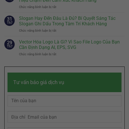
Hiệu Chạm Đến Cảm Xúc Khách Hàng
Hiệu:
Cách
Chức năng bình luận bị tắt
ở
Bước
Thiết
Brand
Đầu
Kế
Story
Slogan Hay Đến Đâu Là Đủ? Bí Quyết Sáng Tác
Tiên
31
Nhân
Là
Quyết
Th7
Slogan Ghi Dấu Trong Tâm Trí Khách Hàng
Vật
Gì?
Định
Đại
Chức năng bình luận bị tắt
ở
Cách
Sự
Diện
Slogan
Kể
Khác
Hiệu
Hay
Vector Hóa Logo Là Gì? Vì Sao File Logo Của Bạn
Câu
29
Biệt
Quả
Đến
Chuyện
Th7
Cần Định Dạng AI, EPS, SVG
Của
Đâu
Thương
Doanh
Chức năng bình luận bị tắt
ở
Là
Hiệu
Nghiệp
Vector
Đủ?
Chạm
Hóa
Bí
Đến
Logo
Quyết
Cảm
Là
Sáng
Xúc
Gì?
Tác
Khách
Tư vấn báo giá dịch vụ
Vì
Slogan
Hàng
Sao
Ghi
File
Dấu
Logo
Trong
Của
Tâm
Bạn
Trí
Cần
Khách
Định
Hàng
Dạng
AI,