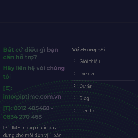
Bất cứ điều gì bạn
Về chúng tôi
cần hỗ trợ?
Giới thiệu
Hãy liên hệ với chúng
Dịch vụ
tôi
Dự án
[E]:
info@iptime.com.vn
Blog
[T]: 0912 485468 -
Liên hệ
0834 270 468
IP TIME mong muốn xây
dựng cho mỗi đơn vị 1 bản