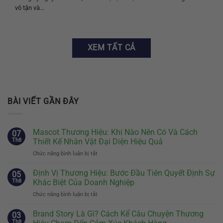
vô tận và...
XEM TẤT CẢ
BÀI VIẾT GẦN ĐÂY
Mascot Thương Hiệu: Khi Nào Nên Có Và Cách
07
Th8
Thiết Kế Nhân Vật Đại Diện Hiệu Quả
Chức năng bình luận bị tắt
ở
Mascot
Thương
Định Vị Thương Hiệu: Bước Đầu Tiên Quyết Định Sự
05
Hiệu:
Th8
Khác Biệt Của Doanh Nghiệp
Khi
Chức năng bình luận bị tắt
ở
Nào
Định
Nên
Vị
Brand Story Là Gì? Cách Kể Câu Chuyện Thương
Có
03
Thương
Và
Th8