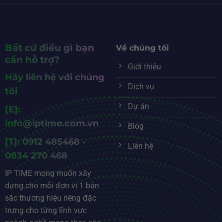
Bất cứ điều gì bạn
Về chúng tôi
cần hỗ trợ?
Giới thiệu
Hãy liên hệ với chúng
Dịch vụ
tôi
Dự án
[E]:
info@iptime.com.vn
Blog
[T]: 0912 485468 -
Liên hệ
0834 270 468
IP TIME mong muốn xây
dựng cho mỗi đơn vị 1 bản
sắc thương hiệu riêng đặc
trưng cho từng lĩnh vực