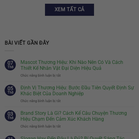
XEM TẤT CẢ
BÀI VIẾT GẦN ĐÂY
Mascot Thương Hiệu: Khi Nào Nên Có Và Cách
07
Th8
Thiết Kế Nhân Vật Đại Diện Hiệu Quả
Chức năng bình luận bị tắt
ở
Mascot
Thương
Định Vị Thương Hiệu: Bước Đầu Tiên Quyết Định Sự
05
Hiệu:
Th8
Khác Biệt Của Doanh Nghiệp
Khi
Chức năng bình luận bị tắt
ở
Nào
Định
Nên
Vị
Brand Story Là Gì? Cách Kể Câu Chuyện Thương
Có
03
Thương
Và
Th8
Hiệu Chạm Đến Cảm Xúc Khách Hàng
Hiệu:
Cách
Chức năng bình luận bị tắt
ở
Bước
Thiết
Brand
Đầu
Kế
Story
Slogan Hay Đến Đâu Là Đủ? Bí Quyết Sáng Tác
Tiên
Nhân