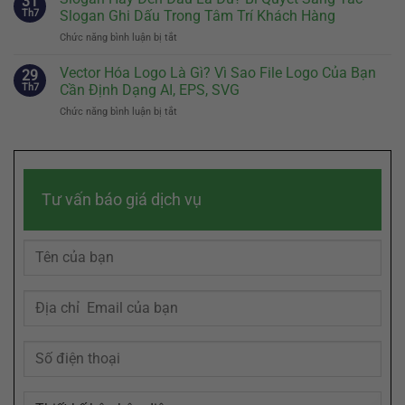
31
Là
Quyết
Th7
Slogan Ghi Dấu Trong Tâm Trí Khách Hàng
Vật
Gì?
Định
Đại
Chức năng bình luận bị tắt
ở
Cách
Sự
Diện
Slogan
Kể
Khác
Hiệu
Hay
Vector Hóa Logo Là Gì? Vì Sao File Logo Của Bạn
Câu
29
Biệt
Quả
Đến
Chuyện
Th7
Cần Định Dạng AI, EPS, SVG
Của
Đâu
Thương
Doanh
Chức năng bình luận bị tắt
ở
Là
Hiệu
Nghiệp
Vector
Đủ?
Chạm
Hóa
Bí
Đến
Logo
Quyết
Cảm
Là
Sáng
Xúc
Gì?
Tác
Khách
Tư vấn báo giá dịch vụ
Vì
Slogan
Hàng
Sao
Ghi
File
Dấu
Logo
Trong
Của
Tâm
Bạn
Trí
Cần
Khách
Định
Hàng
Dạng
AI,
EPS,
SVG