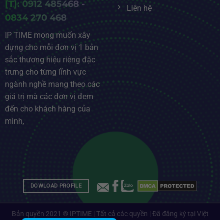
[T]: 0912 485468 -
Liên hệ
0834 270 468
IP TIME mong muốn xây
dựng cho mỗi đơn vị 1 bản
sắc thương hiệu riêng đặc
trưng cho từng lĩnh vực
ngành nghề mang theo các
giá trị mà các đơn vị đem
đến cho khách hàng của
mình,
DOWLOAD PROFILE
Bản quyền 2021 ® IPTIME | Tất cả các quyền | Đã đăng ký tại Việt