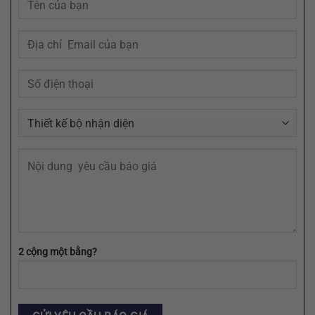
Trong
Của
Tâm
Bạn
Trí
Cần
Khách
Định
Hàng
Dạng
AI,
EPS,
SVG
2 cộng một bằng?