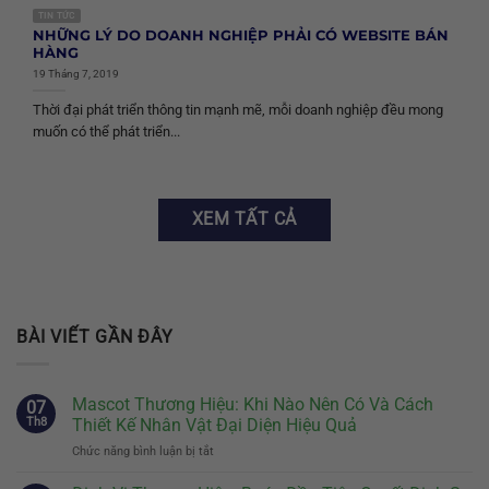
TIN TỨC
NHỮNG LÝ DO DOANH NGHIỆP PHẢI CÓ WEBSITE BÁN
HÀNG
19 Tháng 7, 2019
Thời đại phát triển thông tin mạnh mẽ, mỗi doanh nghiệp đều mong
muốn có thể phát triển...
XEM TẤT CẢ
BÀI VIẾT GẦN ĐÂY
Mascot Thương Hiệu: Khi Nào Nên Có Và Cách
07
Th8
Thiết Kế Nhân Vật Đại Diện Hiệu Quả
Chức năng bình luận bị tắt
ở
Mascot
Thương