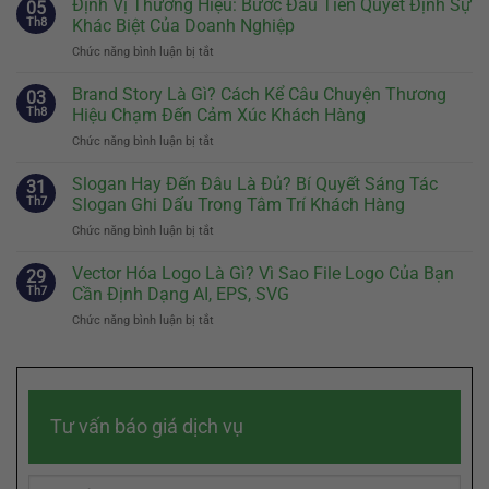
Định Vị Thương Hiệu: Bước Đầu Tiên Quyết Định Sự
05
Hiệu:
Th8
Khác Biệt Của Doanh Nghiệp
Khi
Chức năng bình luận bị tắt
ở
Nào
Định
Nên
Vị
Brand Story Là Gì? Cách Kể Câu Chuyện Thương
Có
03
Thương
Và
Th8
Hiệu Chạm Đến Cảm Xúc Khách Hàng
Hiệu:
Cách
Chức năng bình luận bị tắt
ở
Bước
Thiết
Brand
Đầu
Kế
Story
Slogan Hay Đến Đâu Là Đủ? Bí Quyết Sáng Tác
Tiên
31
Nhân
Là
Quyết
Th7
Slogan Ghi Dấu Trong Tâm Trí Khách Hàng
Vật
Gì?
Định
Đại
Chức năng bình luận bị tắt
ở
Cách
Sự
Diện
Slogan
Kể
Khác
Hiệu
Hay
Vector Hóa Logo Là Gì? Vì Sao File Logo Của Bạn
Câu
29
Biệt
Quả
Đến
Chuyện
Th7
Cần Định Dạng AI, EPS, SVG
Của
Đâu
Thương
Doanh
Chức năng bình luận bị tắt
ở
Là
Hiệu
Nghiệp
Vector
Đủ?
Chạm
Hóa
Bí
Đến
Logo
Quyết
Cảm
Là
Sáng
Xúc
Gì?
Tác
Khách
Tư vấn báo giá dịch vụ
Vì
Slogan
Hàng
Sao
Ghi
File
Dấu
Logo