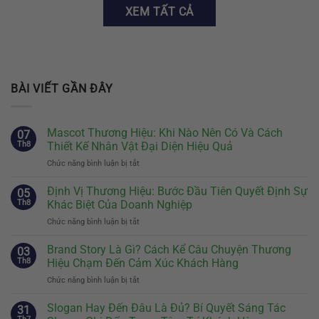
XEM TẤT CẢ
BÀI VIẾT GẦN ĐÂY
Mascot Thương Hiệu: Khi Nào Nên Có Và Cách
07
Th8
Thiết Kế Nhân Vật Đại Diện Hiệu Quả
Chức năng bình luận bị tắt
ở
Mascot
Thương
Định Vị Thương Hiệu: Bước Đầu Tiên Quyết Định Sự
05
Hiệu:
Th8
Khác Biệt Của Doanh Nghiệp
Khi
Chức năng bình luận bị tắt
ở
Nào
Định
Nên
Vị
Brand Story Là Gì? Cách Kể Câu Chuyện Thương
Có
03
Thương
Và
Th8
Hiệu Chạm Đến Cảm Xúc Khách Hàng
Hiệu:
Cách
Chức năng bình luận bị tắt
ở
Bước
Thiết
Brand
Đầu
Kế
Story
Slogan Hay Đến Đâu Là Đủ? Bí Quyết Sáng Tác
Tiên
31
Nhân
Là
Quyết