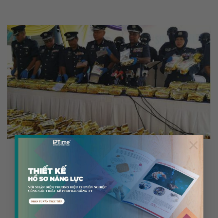
×
TIN TỨC
Malaysia thu giữ hơn một tấn ma túy đá giấu trong các
gói trà
27 Tháng 5, 2018
Hải quan Malaysia trưng bày lô ma túy đá giấu trong các gói trà bị thu
giữ trong...