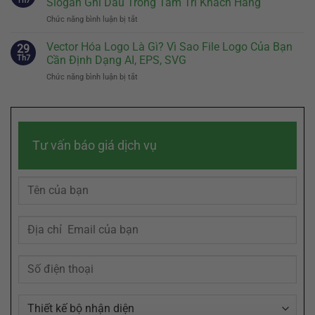
Th7
Slogan Ghi Dấu Trong Tâm Trí Khách Hàng
Vật
Gì?
Định
Đại
Chức năng bình luận bị tắt
ở
Cách
Sự
Diện
Slogan
Kể
Khác
Hiệu
Hay
Vector Hóa Logo Là Gì? Vì Sao File Logo Của Bạn
Câu
29
Biệt
Quả
Đến
Chuyện
Th7
Cần Định Dạng AI, EPS, SVG
Của
Đâu
Thương
Doanh
Chức năng bình luận bị tắt
ở
Là
Hiệu
Nghiệp
Vector
Đủ?
Chạm
Hóa
Bí
Đến
Logo
Quyết
Cảm
Là
Sáng
Xúc
Gì?
Tác
Khách
Tư vấn báo giá dịch vụ
Vì
Slogan
Hàng
Sao
Ghi
File
Dấu
Logo
Trong
Của
Tâm
Bạn
Trí
Cần
Khách
Định
Hàng
Dạng
AI,
EPS,
SVG