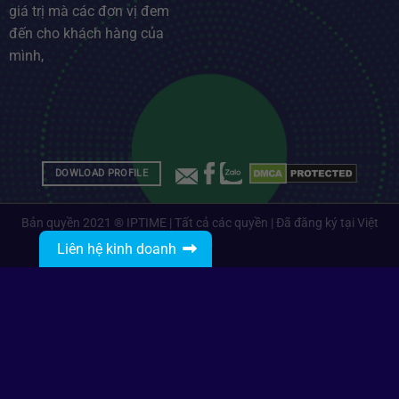
giá trị mà các đơn vị đem
đến cho khách hàng của
mình,
DOWLOAD PROFILE
Bản quyền 2021 ® IPTIME | Tất cả các quyền | Đã đăng ký tại Việt
Nam
Liên hệ kinh doanh
Gọi: 0912485468
Nhắn tin với IPTIME
IPTIME Branding