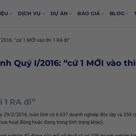
IỆU
DỊCH VỤ
DỰ ÁN
BÁO GIÁ
BLOG
2016: “cứ 1 MỚI vào thì 1 RA đi”
h Quý I/2016: “cứ 1 MỚI vào thì
 1 RA đi”
ày 29/2/2016, toàn tỉnh có 6.637 doanh nghiệp độc lập và 558 
hưa hoạt động hoặc đang trong tình trạng khác).
oanh nghiệp đã đóng cửa mã số thuế và có 109 doanh nghiệp t