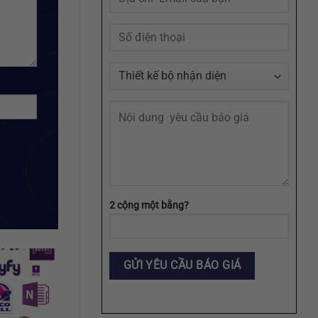
Định
Dạng
AI,
EPS,
SVG
2 cộng một bằng?