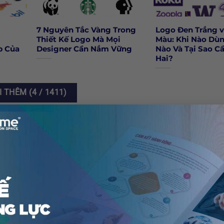
7 Nguyên Tắc Vàng Trong
Logo Đen Trắng 
Thiết Kế Logo Mà Mọi
Màu: Khi Nào Dù
p Của
Designer Cần Nắm Vững
Nào Và Tại Sao C
Hai?
I THÊM
(
4
/ 1411)