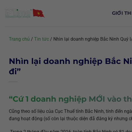
Chuyển
đến
GIỚI TH
nội
dung
Trang chủ
/
Tin tức
/
Nhìn lại doanh nghiệp Bắc Ninh Quý I/
Nhìn lại doanh nghiệp Bắc Nin
đi”
“Cứ 1 doanh nghiệp MỚI vào thì
Cũng theo số liệu của Cục Thuế tỉnh Bắc Ninh, tính đến ng
đang hoạt động (số còn lại thuộc diện đã đăng ký nhưng c
Trong 2 tháng đầu năm 2016, toàn tỉnh Bắc Ninh có 81 d