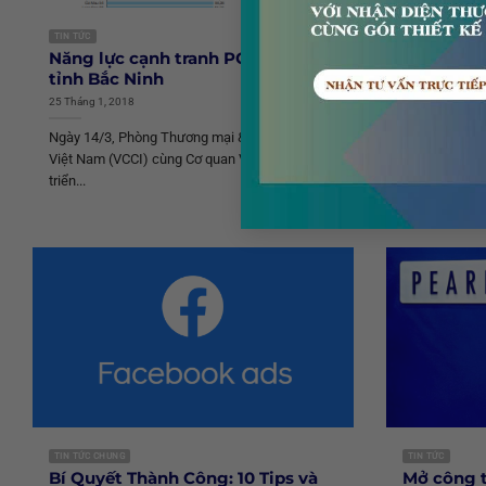
TIN TỨC
TIN TỨC CHUNG
Năng lực cạnh tranh PCI 2016 của
Bộ Nhận 
tỉnh Bắc Ninh
Những Gì
Cho Doan
25 Tháng 1, 2018
23 Tháng 7, 202
Ngày 14/3, Phòng Thương mại & Công nghiệp
Đây là câu hỏ
Việt Nam (VCCI) cùng Cơ quan Viện trợ phát
đang thắc mắc
triển...
TIN TỨC CHUNG
TIN TỨC
Bí Quyết Thành Công: 10 Tips và
Mở công t