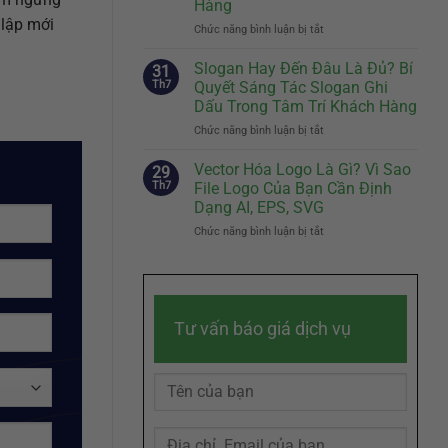
Hàng
Đầu
Nhân
 lập mới
Tiên
Chức năng bình luận bị tắt
Vật
ở
Quyết
Đại
Brand
Định
Diện
Story
Slogan Hay Đến Đâu Là Đủ? Bí
31
Sự
Hiệu
Là
Th7
Quyết Sáng Tác Slogan Ghi
Khác
Quả
Gì?
Dấu Trong Tâm Trí Khách Hàng
Biệt
Cách
Chức năng bình luận bị tắt
Của
ở
Kể
Doanh
Slogan
Câu
Nghiệp
Hay
Chuyện
Vector Hóa Logo Là Gì? Vì Sao
29
Đến
Thương
Th7
File Logo Của Bạn Cần Định
Đâu
Hiệu
Dạng AI, EPS, SVG
Là
Chạm
Chức năng bình luận bị tắt
ở
Đủ?
Đến
Vector
Bí
Cảm
Hóa
Quyết
Xúc
Logo
Sáng
Khách
Là
Tác
Hàng
Gì?
Slogan
Tư vấn báo giá dịch vụ
Vì
Ghi
Sao
Dấu
File
Trong
Logo
Tâm
Của
Trí
Bạn
Khách
Cần
Hàng