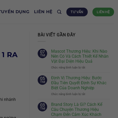
TUYỂN DỤNG
LIÊN HỆ
TƯ VẤN
LIÊN HỆ
BÀI VIẾT GẦN ĐÂY
Mascot Thương Hiệu: Khi Nào
07
 1 RA
Th8
Nên Có Và Cách Thiết Kế Nhân
Vật Đại Diện Hiệu Quả
Chức năng bình luận bị tắt
ở
Mascot
Thương
Định Vị Thương Hiệu: Bước
05
Hiệu:
Th8
Đầu Tiên Quyết Định Sự Khác
Khi
Biệt Của Doanh Nghiệp
Nào
Chức năng bình luận bị tắt
ở
Nên
Định
chi nhánh
Có
Vị
Và
Brand Story Là Gì? Cách Kể
03
Thương
Cách
Th8
Câu Chuyện Thương Hiệu
Hiệu:
Thiết
Chạm Đến Cảm Xúc Khách
Bước
Kế
ạm ngừng