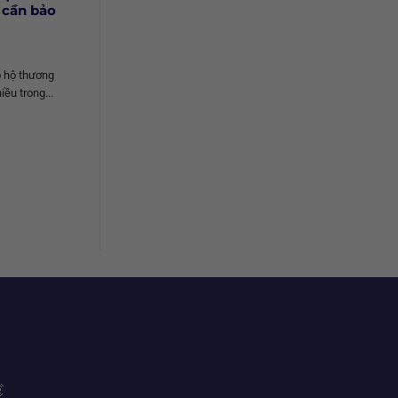
 cần bảo
o hộ thương
iều trong...
