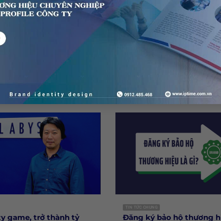
CẨM NANG THIẾT KẾ TIN TỨC
Diện Thương Hiệu Gồm
Thiết kế thi công backdr
? Hướng Dẫn Đầy Đủ
phòng công ty
h Nghiệp Mới
29 Tháng 5, 2020
6
Biển backdrop văn phòng công ty B
i mà rất nhiều doanh nghiệp mới
sở hữu một công ty tư nhân, bạn là..
: “Tôi cần làm hết những...
TIN TỨC CHUNG
y game, trở thành tỷ
Đăng ký bảo hộ thương hi