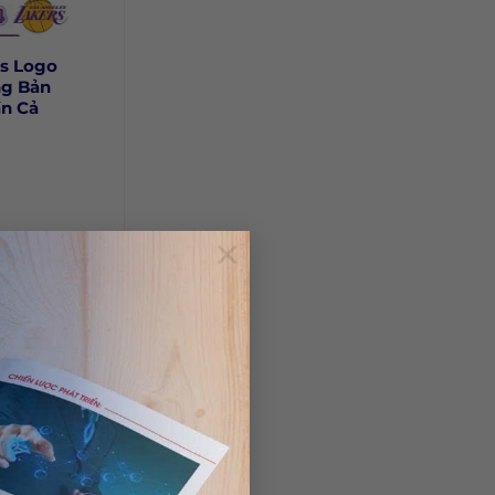
vs Logo
ng Bản
ần Cả
×