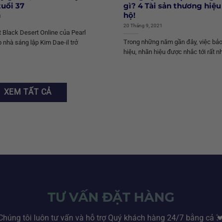
tuổi 37
gì? 4 Tài sản thương hiệu
hộ!
8
20 Tháng 9, 2021
 Black Desert Online của Pearl
Trong những năm gần đây, việc bả
 nhà sáng lập Kim Dae-il trở
hiệu, nhãn hiệu được nhắc tới rất nh
XEM TẤT CẢ
TƯ VẤN ĐẶT HÀNG
Chúng tôi luôn tư vấn và hỗ trợ Quý khách hàng 24/7 bằng cả 