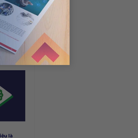
op văn
ạn là người
.
ệu là