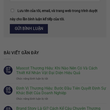
Lưu tên của tôi, email, và trang web trong trình duyệt
này cho lần bình luận kế tiếp của tôi.
BÀI VIẾT GẦN ĐÂY
Mascot Thương Hiệu: Khi Nào Nên Có Và Cách
07
Th8
Thiết Kế Nhân Vật Đại Diện Hiệu Quả
Chức năng bình luận bị tắt
ở
Mascot
Thương
Định Vị Thương Hiệu: Bước Đầu Tiên Quyết Định Sự
05
Hiệu:
Th8
Khác Biệt Của Doanh Nghiệp
Khi
Chức năng bình luận bị tắt
ở
Nào
Định
Nên
Vị
Brand Story Là Gì? Cách Kể Câu Chuyện Thương
Có
03