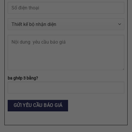
AI,
EPS,
SVG
ba ghép 3 bằng?