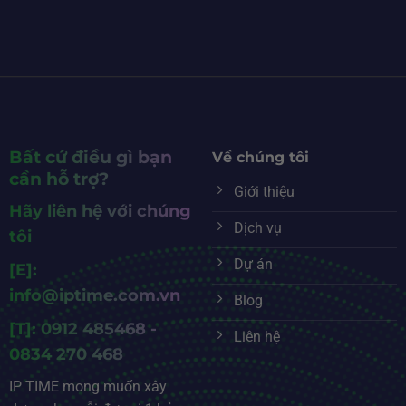
Bất cứ điều gì bạn
Về chúng tôi
cần hỗ trợ?
Giới thiệu
Hãy liên hệ với chúng
Dịch vụ
tôi
Dự án
[E]:
info@iptime.com.vn
Blog
[T]: 0912 485468 -
Liên hệ
0834 270 468
IP TIME mong muốn xây