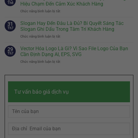
Thương
Và
Th8
Hiệu Chạm Đến Cảm Xúc Khách Hàng
Hiệu:
Cách
Chức năng bình luận bị tắt
ở
Bước
Thiết
Brand
Đầu
Kế
Story
Slogan Hay Đến Đâu Là Đủ? Bí Quyết Sáng Tác
Tiên
31
Nhân
Là
Quyết
Th7
Slogan Ghi Dấu Trong Tâm Trí Khách Hàng
Vật
Gì?
Định
Đại
Chức năng bình luận bị tắt
ở
Cách
Sự
Diện
Slogan
Kể
Khác
Hiệu
Hay
Vector Hóa Logo Là Gì? Vì Sao File Logo Của Bạn
Câu
29
Biệt
Quả
Đến
Chuyện
Th7
Cần Định Dạng AI, EPS, SVG
Của
Đâu
Thương
Doanh
Chức năng bình luận bị tắt
ở
Là
Hiệu
Nghiệp
Vector
Đủ?
Chạm
Hóa
Bí
Đến
Logo
Quyết
Cảm
Là
Sáng
Xúc
Gì?
Tác
Khách
Tư vấn báo giá dịch vụ
Vì
Slogan
Hàng
Sao
Ghi
File
Dấu
Logo
Trong
Của
Tâm
Bạn
Trí
Cần
Khách
Định
Hàng
Dạng