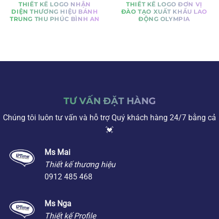
THIẾT KẾ LOGO NHẬN
THIẾT KẾ LOGO ĐƠN VỊ
DIỆN THƯƠNG HIỆU BÁNH
ĐÀO TẠO XUẤT KHẨU LAO
TRUNG THU PHÚC BÌNH AN
ĐỘNG OLYMPIA
TƯ VẤN ĐẶT HÀNG
Chúng tôi luôn tư vấn và hỗ trợ Quý khách hàng 24/7 bằng cả
💓
Ms Mai
Thiết kế thương hiệu
0912 485 468
Ms Nga
Thiết kế Profile