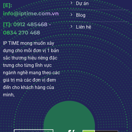
Dự án
[E]:
info@iptime.com.vn
Blog
[T]: 0912 485468 -
Liên hệ
0834 270 468
IP TIME mong muốn xây
dựng cho mỗi đơn vị 1 bản
sắc thương hiệu riêng đặc
trưng cho từng lĩnh vực
ngành nghề mang theo các
giá trị mà các đơn vị đem
đến cho khách hàng của
mình,