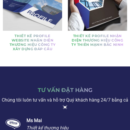
THIẾT KẾ PROFILE
THIẾT KẾ PROFILE NHẬN
WEBSITE NHẬN DIỆN
DIỆN THƯƠNG HIỆU CÔNG
THƯƠNG HIỆU CÔNG TY
TY THIÊN MẠNH BẮC NINH
XÂY DỰNG ĐÁP CẦU
TƯ VẤN ĐẶT HÀNG
Chúng tôi luôn tư vấn và hỗ trợ Quý khách hàng 24/7 bằng cả
💓
Ms Mai
Thiết kế thương hiệu