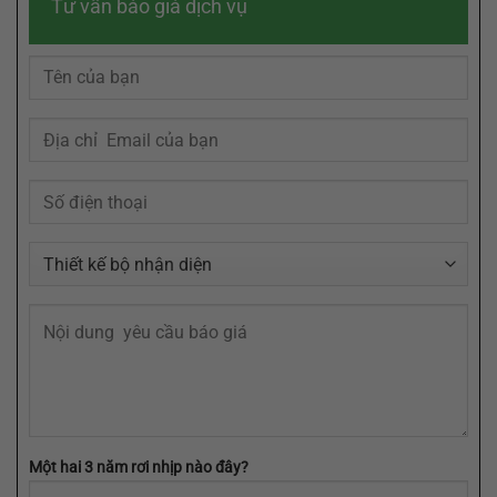
Tư vấn báo giá dịch vụ
Chuyên
Bạn
Trí
Nghiệp
Cần
Khách
Từ
Định
Hàng
A
Dạng
Đến
AI,
Z
EPS,
Tại
SVG
Agency
Một hai 3 năm rơi nhịp nào đây?