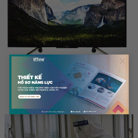
×
TIN TỨC
Top 5 TV dưới 15 triệu đang giảm mạnh đón mùa World
Cup
27 Tháng 5, 2018
Thị trường TV bắt đầu sôi động trở lại. Chỉ còn hơn 2 tuần nữa, World
Cup 2018...