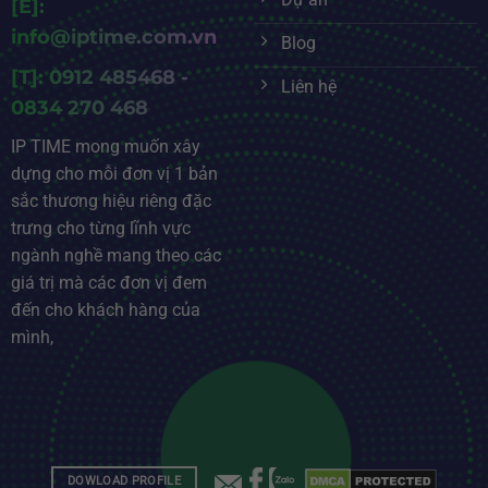
[E]:
info@iptime.com.vn
Blog
[T]: 0912 485468 -
Liên hệ
0834 270 468
IP TIME mong muốn xây
dựng cho mỗi đơn vị 1 bản
sắc thương hiệu riêng đặc
trưng cho từng lĩnh vực
ngành nghề mang theo các
giá trị mà các đơn vị đem
đến cho khách hàng của
mình,
DOWLOAD PROFILE