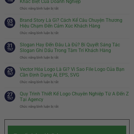
Th8
Khác Biệt Của Doanh Nghiệp
Chức năng bình luận bị tắt
ở
Định
Vị
Brand Story Là Gì? Cách Kể Câu Chuyện Thương
03
Thương
Th8
Hiệu Chạm Đến Cảm Xúc Khách Hàng
Hiệu:
Chức năng bình luận bị tắt
ở
Bước
Brand
Đầu
Story
Slogan Hay Đến Đâu Là Đủ? Bí Quyết Sáng Tác
Tiên
31
Là
Quyết
Th7
Slogan Ghi Dấu Trong Tâm Trí Khách Hàng
Gì?
Định
Chức năng bình luận bị tắt
ở
Cách
Sự
Slogan
Kể
Khác
Hay
Vector Hóa Logo Là Gì? Vì Sao File Logo Của Bạn
Câu
29
Biệt
Đến
Chuyện
Th7
Cần Định Dạng AI, EPS, SVG
Của
Đâu
Thương
Doanh
Chức năng bình luận bị tắt
ở
Là
Hiệu
Nghiệp
Vector
Đủ?
Chạm
Hóa
Quy Trình Thiết Kế Logo Chuyên Nghiệp Từ A Đến Z
Bí
27
Đến
Logo
Quyết
Th7
Tại Agency
Cảm
Là
Sáng
Xúc
Chức năng bình luận bị tắt
ở
Gì?
Tác
Khách
Quy
Vì
Slogan
Hàng
Trình
Sao
Ghi
Thiết
File
Dấu
Kế
Logo
Trong
Logo
Của
Tâm